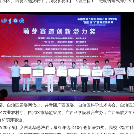
“建行杯”广西赛区选拔赛中，我校参赛项目《智控精工—链轮传送式弹片
部、自治区党委网信办、共青团广西区委、自治区科学技术协会、自治区
区农业农村厅、自治区市场监管局、广西科学院联合主办，广西民族大学承
道和萌芽赛道。
仅20个项目入围现场总决赛，最终评选出10个创新潜力奖。我校《智控