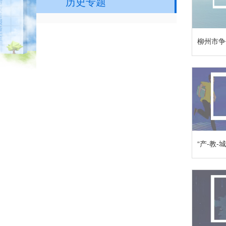
历史专题
柳州市争
“产-教