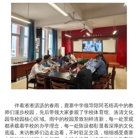
伴着淅淅沥沥的春雨，鹿寨中学领导陪同苍梧高中的教
师们漫步校园，先后带领大家参观了学校体育馆、洛清文化
园等校园核心区域。雨中的校园景致别样清新，每一处景观
都承载着学校的办学理念，每一处陈设都彰显着深厚的文化
底蕴。来访教师们边走边看，不时驻足交流，细细感受鹿寨