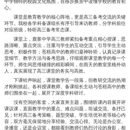
中学独特的校园文化氛围，在移步换景中读懂学校的教育初
心。
课堂是教育教学的核心阵地，更是高三备考交流的关键
环节。我校各学科备课组长有序引导来访教师，分学科前往
对应班级，聆听高三备考常态课。
课堂上，鹿寨中学高三教师紧扣备考重点精心授课，思
路清晰、重点突出，注重与学生的互动交流，引导学生主动
思考、积极作答；苍梧高中的教师们凝神聆听，认真记录课
堂细节、教学方法与备考思路，仔细观察课堂教学的每一个
环节。师生间思维碰撞的精彩瞬间，在雨天的教室里格外动
人，真实展现了高三课堂的务实与高效。
下课铃声响起，课堂教学告一段落，但教研交流的热潮
才刚刚掀起。各科授课教师、备课组长主动与苍梧高中的教
师们围坐在一起，展开了深度学科研讨。
没有空洞的客套，大家直奔主题，围绕听课内容展开评
课议课，直面教学中的重点、难点问题，坦诚交流、各抒己
见；针对高三备考策略、题型突破、学生培优补差等核心内
容，双方毫无保留地分享经验、交流心得。无论是办公室、
录播室，还是会议室，都能看到教师们热烈讨论的身影，相