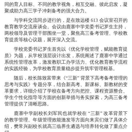
同的育人目标、不同的教学视角，相互交融、彼此启发，凝
聚成助力高三学子冲刺备考的强大合力。
与学科交流同步进行的，是在致远楼 613 会议室召开的
教育教学交流座谈会。会议由鹿寨中学党委
书记
罗生主持，
两校领导及管理干部围坐一堂，聚焦高三备考管理、学校教
育提质等核心议题，展开深入交流。
学校党委书记罗生首先以《优化学校管理，赋能教育提
质》为题，从学校顶层设计出发，系统阐述了鹿寨中学通过
系统性管理改革，激发教职工办学活力、优化教育教学流程
的实践经验，为学校教育质量稳步提升筑牢管理根基。
随后，
校长
陈致富带来《“三新” 背景下高考备考管理的
思考与实践》专题分享，结合新高考、新课标、新教材的变
革要求，详细介绍了学校在备考方向把控、课程资源整合、
学生个性化指导等方面的创新举措与务实探索，为高三备考
管理提供了清晰思路。
鹿寨中学
副校长
刘军民也就学校在 “三新” 改革背景下
的教学管理、年级管理效能激发等方面向来宾们做了具体介
绍，樊常兴副校长就高三临界生遴选与培养转化做了重点介