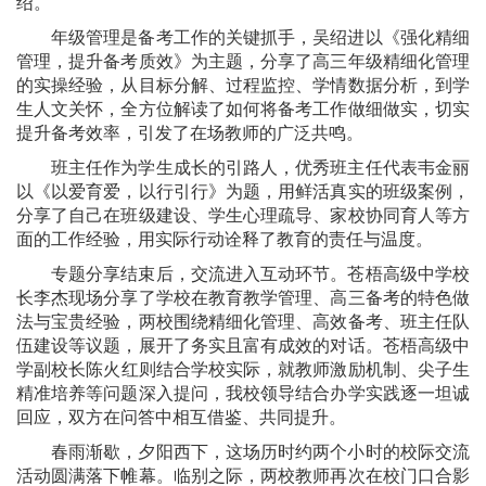
绍。
年级管理是备考工作的关键抓手，吴绍进以《强化精细
管理，提升备考质效》为主题，分享了高三年级精细化管理
的实操经验，从目标分解、过程监控、学情数据分析，到学
生人文关怀，全方位解读了如何将备考工作做细做实，切实
提升备考效率，引发了在场教师的广泛共鸣。
班主任作为学生成长的引路人，优秀班主任代表韦金丽
以《以爱育爱，以行引行》为题，用鲜活真实的班级案例，
分享了自己在班级建设、学生心理疏导、家校协同育人等方
面的工作经验，用实际行动诠释了教育的责任与温度。
专题分享结束后，交流进入互动环节。苍梧高级中学校
长
李杰现场分享了学校在教育教学管理、高三备考
的特色
做
法与宝贵经验，两校围绕精细化管理、高效备考、班主任队
伍建设等议题，展开了务实且富有成效的对话。苍梧高级中
学
副校长
陈火红则结合学校实际，就教师激励机制、尖子生
精准培养等问题深入提问，我校领导结合办学实践逐一坦诚
回应，双方在问答中相互借鉴、共同提升。
春雨渐歇，夕阳西下，这场历时约两个小时的校际交流
活动圆满落下帷幕。临别之际，两校教师再次在校门口合影