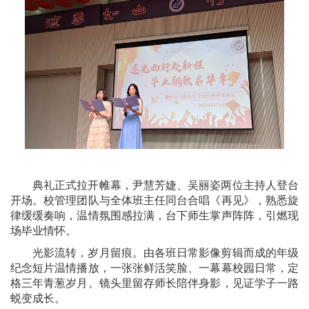
典礼正式拉开帷幕，尹慧芳婕、吴丽姿两位主持人登台
开场。校管理团队与全体班主任同台合唱《再见》，熟悉旋
律缓缓奏响，温情氛围感拉满，台下师生掌声阵阵，引燃现
场毕业情怀。
光影流转，岁月留痕。由各班日常影像剪辑而成的年级
纪念短片温情播放，一张张鲜活笑脸、一幕幕校园日常，定
格三年青葱岁月。镜头里留存师长陪伴身影，见证学子一路
蜕变成长。