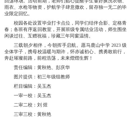
回荡球场。活动前期，老师们贴心提醒学生备好换洗衣物、
雨衣、水枪等物资，护航学子肆意撒欢，留存独一无二的毕
业限定回忆。
校园各处设置毕业打卡点位，同学们结伴合影、定格青
春；各班有序返回教室，开展班级专属结业活动，师生围坐
闲谈过往、互赠祝福，珍藏三年同窗温情。
三载朝夕相伴，今朝挥手启航。愿马鹿山中学 2023 级
全体学子，携母校温暖与期许，怀赤诚初心、携勇敢前行，
奔赴璀璨前路，前程浩荡，未来熠熠生辉！
责任编辑：黄秋艳、彭庆华
图片提供：初三年级组教师
栏目编辑：吴玉杰
一审一校：吴玉杰
二审二校：刘 煜
三审三校：黄秋艳