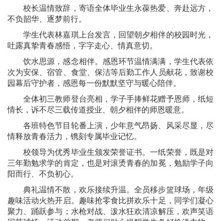
校长温情致辞，寄语全体毕业生永葆热爱、奔赴远方，
不负韶华、逐梦前行。
学生代表林嘉琪上台发言，回望朝夕相伴的校园时光，
吐露真挚青春感悟，字字走心、情真意切。
饮水思源，感念相伴。感恩环节温情满满，学生代表依
次为安保、宿管、食堂、保洁等后勤工作人员献花，致谢校
园幕后守护者，感恩每一份默默坚守与暖心陪伴。
全体初三教师登台亮相，学子手捧鲜花赠予恩师，纸短
情长，诉不尽三载传道授业、朝夕相伴的师恩暖意。
各班特色节目轮番上演，少年意气昂扬、风采尽显，尽
情释放青春活力，镌刻专属毕业记忆。
校领导为优秀毕业生颁发荣誉证书。一纸荣誉，既是对
三年勤勉求学的肯定，也是对滚烫青春的加冕，勉励学子向
阳而行、不负初心。
典礼温情不散，欢乐接续升温。全员移步篮球场，年级
趣味活动火热开启。趣味抢零食比拼欢乐十足，同学们凝心
聚力、踊跃参与；水枪对战、泼水狂欢清凉解压，欢声笑语