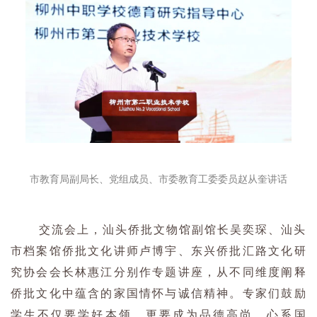
市教育局副局长、党组成员、市委教育工委委员赵从奎讲话
交流会上，汕头侨批文物馆副馆长吴奕琛、汕头
市档案馆侨批文化讲师卢博宇、东兴侨批汇路文化研
究协会会长林惠江分别作专题讲座，从不同维度阐释
侨批文化中蕴含的家国情怀与诚信精神。专家们鼓励
学生不仅要学好本领，更要成为品德高尚、心系国