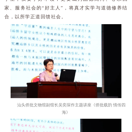
家、服务社会的“好主人”，将真才实学与道德修养结
合，以所学正道回馈社会。
汕头侨批文物馆副馆长吴奕琛作主题讲座《侨批载韵 情传四
海》