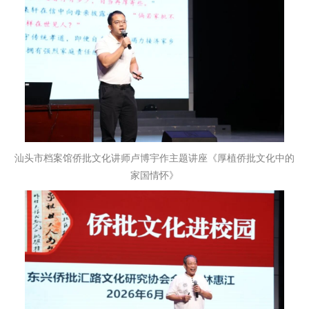
汕头市档案馆侨批文化讲师卢博宇作主题讲座《厚植侨批文化中的
家国情怀》