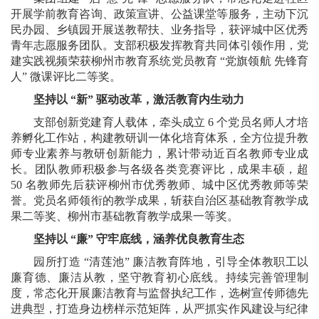
开展学前教育咨询、政策宣讲、公益课堂等服务，主动下沉
民办园、乡镇园开展送教帮扶、业务指导，获评城中区优秀
青年志愿服务团队。支部积极发挥教育共同体引领作用，党
建实践视频荣获柳州市教育系统党员教育 “党旗领航 先锋育
人” 微课评比二等奖。
坚持以 “新” 驱动改革，激活教育内生动力
支部创新党建育人载体，牵头成立 6 个党员名师人才培
养孵化工作站，构建教研训一体化培育体系，全方位提升教
师专业素养与教研创新能力，累计带动近百名教师专业成
长。团队教师积极参与各级各类竞赛评比，成果丰硕，超
50 名教师先后获评柳州市优秀教师、城中区优秀教师等荣
誉。党员名师领衔的教学成果，斩获自治区基础教育教学成
果二等奖、柳州市基础教育教学成果一等奖。
坚持以 “廉” 守牢底线，涵养优良教育生态
园所打造 “清莲池” 廉洁教育阵地，引导全体教职工以
廉育德、廉洁从教，坚守教育初心底线。持续完善管理制
度，常态化开展廉洁教育与监督执纪工作，选树宣传师德先
进典型，打造身边榜样示范矩阵，从严抓实作风建设与纪律