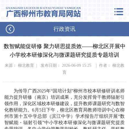
行政资讯
数智赋能促研修 聚力研思提质效——柳北区开展中
小学校本研修深化与微课题研究提质专题培训
来源： 柳北教育 | 发布日期： 2026-06-09 15:25 | 作者： 柳北教
育
为传导广西2025年“国培计划”柳州市校本研修研训名师
能力提升研修（南京）培训成果，充分发挥骨干教师辐射引
领作用，深化区域校本研修建设，提升教师课题研究与数智
化教研能力。6月5日下午，柳北区教育局教师培训中心在柳
州市第十五中学总部（滨江中学）学术报告厅组织开展“数
智赋能・辐射引领”中小学校本研修深化与微课题研究提质
专题培训。各中小学分管教学副校长、教科研主任、学科教