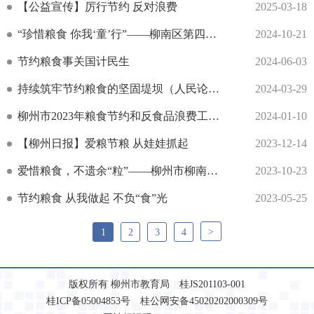
【公益宣传】厉行节约 反对浪费
2025-03-18
“珍惜粮食 你我‘童’行”——柳南区第四幼儿园世界粮食日主题系列活动
2024-10-21
节约粮食事关国计民生
2024-06-03
持续筑牢节约粮食的坚固堤坝（人民论坛） ——在全社会厉行节约、反对浪费
2024-03-29
柳州市2023年粮食节约和反食品浪费工作情况报告
2024-01-10
【柳州日报】爱粮节粮 从娃娃抓起
2023-12-14
爱惜粮食，不遗余“粒”——柳州市柳南区第三幼儿园教育管理集团“世界粮食日”活动
2023-10-23
节约粮食 从我做起 不负“食”光
2023-05-25
>
1
2
3
4
版权所有 柳州市教育局 桂JS201103-001
桂ICP备05004853号 桂公网安备45020202000309号