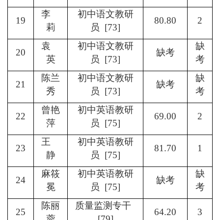
李
初中语文教研
19
80.80
2
莉
员 [73]
袁
初中语文教研
缺
20
缺考
英
员 [73]
考
陈兰
初中语文教研
缺
21
缺考
秀
员 [73]
考
曾艳
初中英语教研
22
69.00
2
萍
员 [75]
王
初中英语教研
23
81.70
1
静
员 [75]
麻筱
初中英语教研
缺
24
缺考
冕
员 [75]
考
陈丽
质量监测专干
25
64.20
3
蓉
[79]