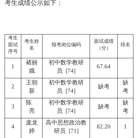
考生成绩公示如下：
考生
考生姓
面试成绩
面试
报考
岗位编码
排名
名
（分）
序号
褚丽
初中数学教研
1
67.64
娥
员 [74]
王朝
初中数学教研
缺
2
缺考
新
员 [74]
考
陈
初中数学教研
缺
3
缺考
亮
员 [74]
考
庞龙
高中思想政治教
4
82.20
1
婷
研员 [71]