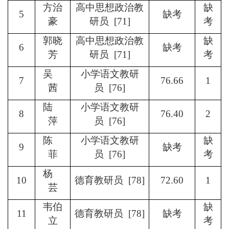
方治
高中思想政治教
缺
5
缺考
豪
研员 [71]
考
郭晓
高中思想政治教
缺
6
缺考
芳
研员 [71]
考
吴
小学语文教研
7
76.66
1
茜
员 [76]
陆
小学语文教研
8
76.40
2
萍
员 [76]
陈
小学语文教研
缺
9
缺考
菲
员 [76]
考
杨
10
德育教研员 [78]
72.60
1
芸
韦伯
缺
11
德育教研员 [78]
缺考
立
考