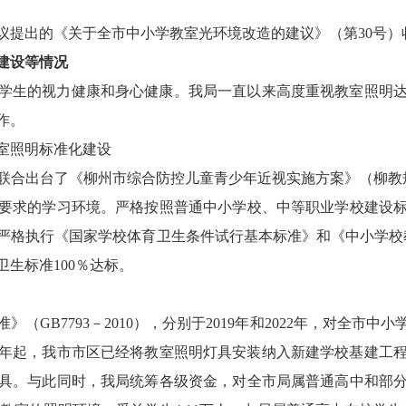
议提出的《关于全市中小学教室光环境改造的建议》（第
30
号）
建设等情况
学生的视力健康和身心健康。我局一直以来高度重视教室照明
作。
室照明标准化建设
联合出台了《柳州市综合防控儿童青少年近视实施方案》（柳教
要求的学习环境。严格按照普通中小学校、中等职业学校建设
严格执行《国家学校体育卫生条件试行基本标准》和《中小学校
卫生标准
100％
达标。
准》（
GB7793－2010
），分别于
2019
年和
2022
年，对全市中小
年起，我市市区已经将教室照明灯具安装纳入新建学校基建工
具。与此同时，我局统筹各级资金，对全市局属普通高中和部