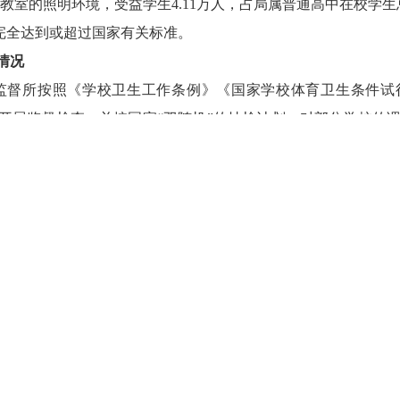
教室的照明环境，受益学生
4.11
万人，占局属普通高中在校学生
完全达到或超过国家有关标准。
情况
监督所按照《学校卫生工作条例》《国家学校体育卫生条件试
开展监督检查，并按国家
“
双随机
”
的抽检计划，对部分学校的
家
“
双随机
”
抽检计划检测学校
245
所，采光照明合格率由
2020
年
标准》
（
GB7793－2010
）
等标准，将中小学校的教室照明改造
，力争
2
—
3
年完成所有局属学校教室照明环境改造。
人民政府履行教育职责考核体系，按照分级管理、分级负责的
积极推动、指导各县区教育行政部门将教室照明最新国家标准