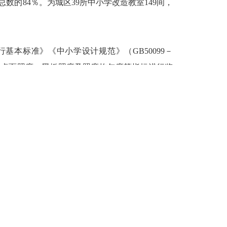
总数的
84％
。为城区
39
所中小学改造教室
149
间，
行基本标准》《中小学设计规范》（
GB50099－
课桌面照度、黑板照度及照度均匀度等指标进行监
的
20.2％
上升到
2022
年的
80％
，全市中小学校采光
工作纳入全市教育装备配备的工作内容，持续推动
原则，督促各县、区（新区）人民政府加大投入力
列入新建、改扩建学校标准化建设，持续开展中小