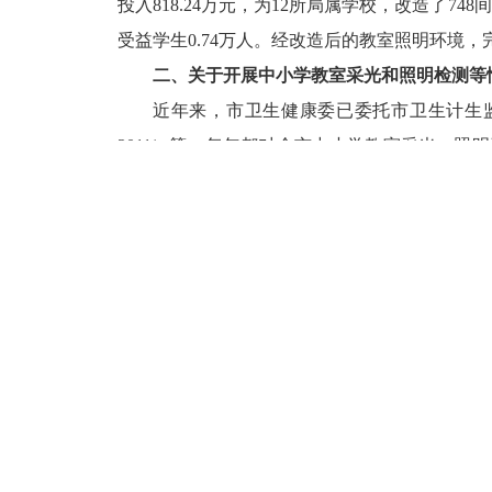
投入
818.24
万元，为
12
所局属学校，改造了
748
间
受益学生
0.74
万人。经改造后的教室照明环境，
二、关于开展中小学教室采光和照明检测等
近年来，市卫生健康委已委托市卫生计生
2011
）等，每年都对全市中小学教室采光、照明
督抽查。据统计，
2020
年
—
2022
年，通过开展国
照明合格率呈逐年明显上升趋势。
三、下一步教室灯光改造工作计划
（一）继续对标对表推进工作
将继续按照《中小学校教室采光和照明卫生
中小学生身心健康发展和学生视力综合防控工作
（二）加大监督考核，落实工作职责
加大监督考核，将近视防控工作纳入对县区
度，落实本地儿童青少年近视防控的各项措施。