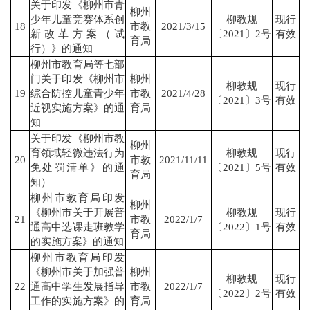
关于印发《柳州市青
柳州
少年儿童竞赛体系创
柳教规
现行
18
市教
2021/3/15
新改革方案（试
〔2021〕2号
有效
育局
行）》的通知
柳州市教育局等七部
门关于印发《柳州市
柳州
柳教规
现行
19
综合防控儿童青少年
市教
2021/4/28
〔2021〕3号
有效
近视实施方案》的通
育局
知
关于印发《柳州市教
柳州
育领域轻微违法行为
柳教规
现行
20
市教
2021/11/11
免处罚清单》的通
〔2021〕5号
有效
育局
知）
柳州市教育局印发
柳州
《柳州市关于开展普
柳教规
现行
21
市教
2022/1/7
通高中选课走班教学
〔2022〕1号
有效
育局
的实施方案》的通知
柳州市教育局印发
《柳州市关于加强普
柳州
柳教规
现行
22
通高中学生发展指导
市教
2022/1/7
〔2022〕2号
有效
工作的实施方案》的
育局