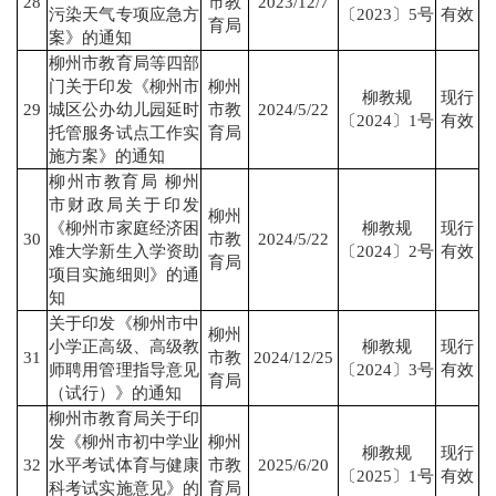
28
市教
2023/12/7
污染天气专项应急方
〔2023〕5号
有效
育局
案》的通知
柳州市教育局等四部
门关于印发《柳州市
柳州
柳教规
现行
29
城区公办幼儿园延时
市教
2024/5/22
〔2024〕1号
有效
托管服务试点工作实
育局
施方案》的通知
柳州市教育局 柳州
市财政局关于印发
柳州
《柳州市家庭经济困
柳教规
现行
30
市教
2024/5/22
难大学新生入学资助
〔2024〕2号
有效
育局
项目实施细则》的通
知
关于印发《柳州市中
柳州
小学正高级、高级教
柳教规
现行
31
市教
2024/12/25
师聘用管理指导意见
〔2024〕3号
有效
育局
（试行）》的通知
柳州市教育局关于印
发《柳州市初中学业
柳州
柳教规
现行
32
水平考试体育与健康
市教
2025/6/20
〔2025〕1号
有效
科考试实施意见》的
育局