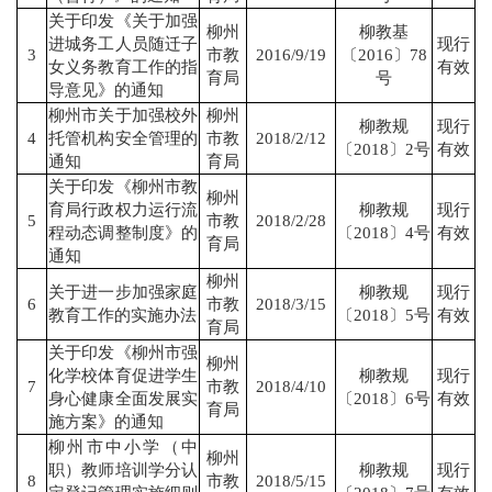
关于印发《关于加强
柳州
柳教基
进城务工人员随迁子
现行
3
市教
2016/9/19
〔2016〕78
女义务教育工作的指
有效
育局
号
导意见》的通知
柳州市关于加强校外
柳州
柳教规
现行
4
托管机构安全管理的
市教
2018/2/12
〔2018〕2号
有效
通知
育局
关于印发《柳州市教
柳州
育局行政权力运行流
柳教规
现行
5
市教
2018/2/28
程动态调整制度》的
〔2018〕4号
有效
育局
通知
柳州
关于进一步加强家庭
柳教规
现行
6
市教
2018/3/15
教育工作的实施办法
〔2018〕5号
有效
育局
关于印发《柳州市强
柳州
化学校体育促进学生
柳教规
现行
7
市教
2018/4/10
身心健康全面发展实
〔2018〕6号
有效
育局
施方案》的通知
柳州市中小学（中
柳州
职）教师培训学分认
柳教规
现行
8
市教
2018/5/15