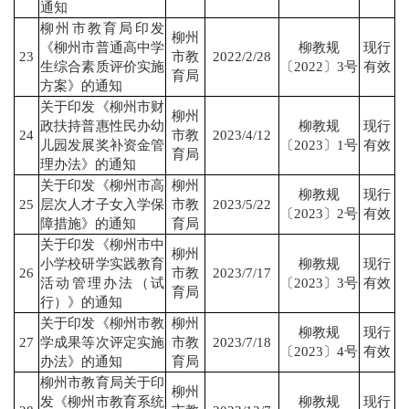
通知
柳州市教育局印发
柳州
《柳州市普通高中学
柳教规
现行
23
市教
2022/2/28
生综合素质评价实施
〔2022〕3号
有效
育局
方案》的通知
关于印发《柳州市财
柳州
政扶持普惠性民办幼
柳教规
现行
24
市教
2023/4/12
儿园发展奖补资金管
〔2023〕1号
有效
育局
理办法》的通知
关于印发《柳州市高
柳州
柳教规
现行
25
层次人才子女入学保
市教
2023/5/22
〔2023〕2号
有效
障措施》的通知
育局
关于印发《柳州市中
柳州
小学校研学实践教育
柳教规
现行
26
市教
2023/7/17
活动管理办法（试
〔2023〕3号
有效
育局
行）》的通知
关于印发《柳州市教
柳州
柳教规
现行
27
学成果等次评定实施
市教
2023/7/18
〔2023〕4号
有效
办法》的通知
育局
柳州市教育局关于印
柳州
发《柳州市教育系统
柳教规
现行