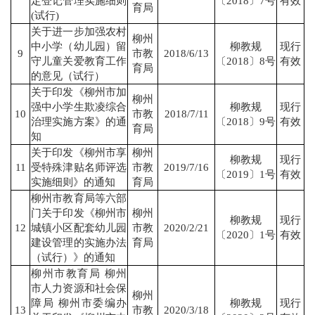
定登记管理实施细则
〔2018〕7号
有效
育局
(试行)
关于进一步加强农村
柳州
中小学（幼儿园）留
柳教规
现行
9
市教
2018/6/13
守儿童关爱教育工作
〔2018〕8号
有效
育局
的意见（试行）
关于印发《柳州市加
柳州
强中小学生欺凌综合
柳教规
现行
10
市教
2018/7/11
治理实施方案》的通
〔2018〕9号
有效
育局
知
关于印发《柳州市享
柳州
柳教规
现行
11
受特殊津贴名师评选
市教
2019/7/16
〔2019〕1号
有效
实施细则》的通知
育局
柳州市教育局等六部
门关于印发《柳州市
柳州
柳教规
现行
12
城镇小区配套幼儿园
市教
2020/2/21
〔2020〕1号
有效
建设管理的实施办法
育局
（试行）》的通知
柳州市教育局 柳州
市人力资源和社会保
柳州
障局 柳州市委编办
柳教规
现行
13
市教
2020/3/18