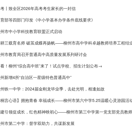
考丨致全区2026年高考考生家长的一封信
教育部等四部门印发《中小学基本办学条件底线要求》
柳州市中小学科技教育联盟正式启动
深耕三载育名师 破茧成蝶再扬帆——柳州市高中学科卓越教师培养工程结
柳州市教育局召开普通高中高质量发展系列研讨会
看！柳州“综合高中班”来了！试点学校、招生计划公布→
州新增4所“自治区一星级特色普通高中”
州铁一中学：2024届金刚龙毕业季，去处光明，相逢如故
桐言心语】拥抱青春 幸福成长——柳州市第六中学5.25温暖心灵游园活
柳州市第二中学：督学双助力，共谋新发展