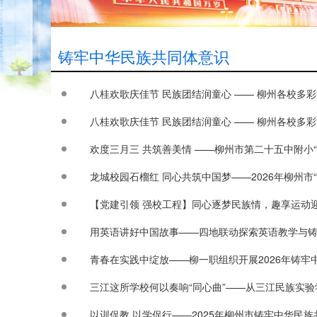
铸牢中华民族共同体意识
八桂欢歌庆佳节 民族团结润童心 —— 柳州各校多
八桂欢歌庆佳节 民族团结润童心 —— 柳州各校多
欢度三月三 共筑善美情 ——柳州市第二十五中附小
用英语讲好中国故事——四地联动探索英语教学与
青春在实践中绽放——柳一职组织开展2026年铸
三江这所学校何以奏响“同心曲”——从三江民族实
以训促教 以学促行——2025年柳州市铸牢中华民